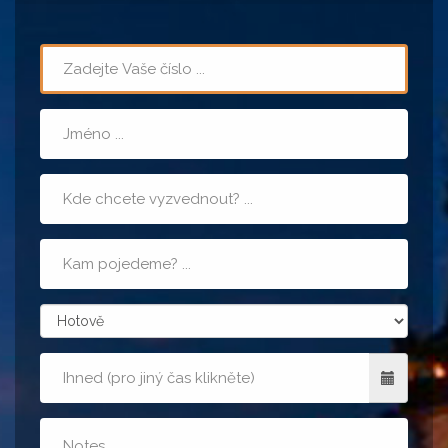
Telefon
Jméno
Místo
nástupu
Cílová
adresa
zpusobPlatby
Kdy
Poznámka