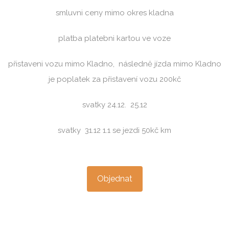
cenik jízdy nástup 40 kč cena za km 28kč čekani 6 kč za
min.
smluvni ceny mimo okres kladna
platba platebni kartou ve voze
přistaveni vozu mimo Kladno, následně jízda mimo Kladno
je poplatek za přistavení vozu 200kč
svatky 24.12. 25.12
svatky 31.12 1.1 se jezdi 50kč km
Objednat